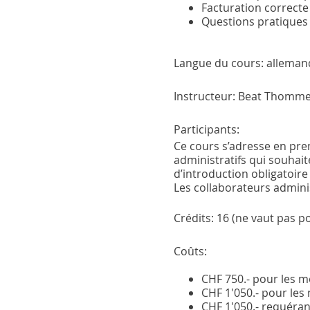
Facturation correcte
Questions pratiques
Langue du cours:
allemand
Instructeur:
Beat Thomme
Participants:
Ce cours s’adresse en prem
administratifs qui souhaite
d’introduction obligatoir
Les collaborateurs adminis
Crédits:
16 (ne vaut pas po
Coûts:
CHF 750.- pour les m
CHF 1'050.- pour le
CHF 1'050.- requéran