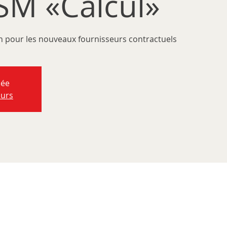
OSM «Calcul»
on pour les nouveaux fournisseurs contractuels
née
ours