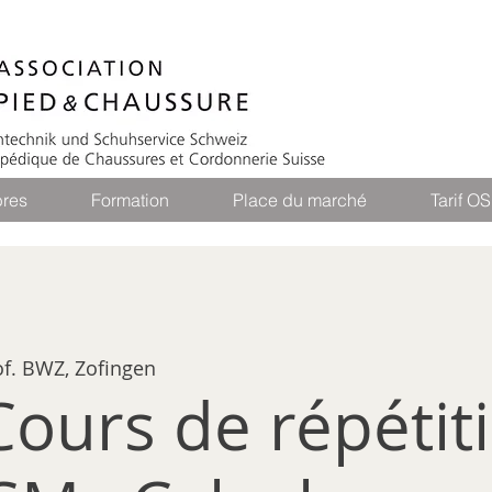
res
Formation
Place du marché
Tarif O
of. BWZ, Zofingen
Cours de répétit