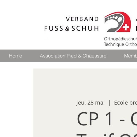
Home
Association Pied & Chaussure
Memb
jeu. 28 mai
  |  
Ecole pr
CP 1 - 