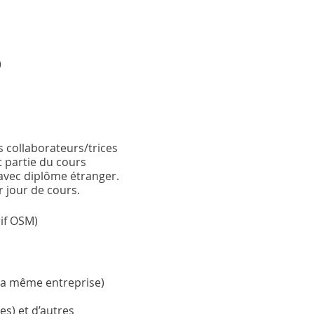
)
s collaborateurs/trices
t partie du cours
 avec diplôme étranger.
r jour de cours.
rif OSM)
 la même entreprise)
s) et d’autres