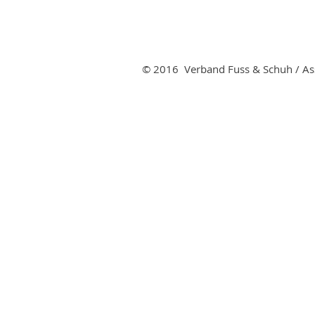
© 2016 Verband Fuss & Schuh / Ass
Verband Fuss & Schuh
Hirschmattstrasse 36
Postfach
6002 Luzern
Tel. 041 368 58 09
Fax 041 368 58 59
info@f-u-s.ch