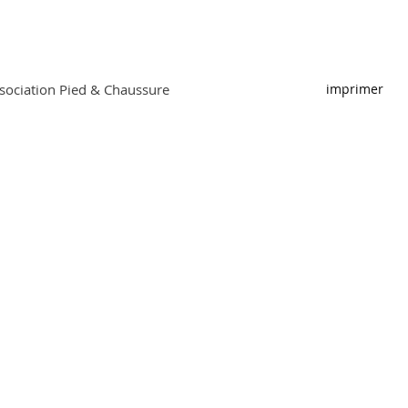
ociation Pied & Chaussure
imprimer
Association Pied & Chaussure
Hirschmattstrasse 36
Case postale
6002 Lucerne
Téléphone 041 368 58 09
Télécopie 041 368 58 59
info@f-u-s.ch