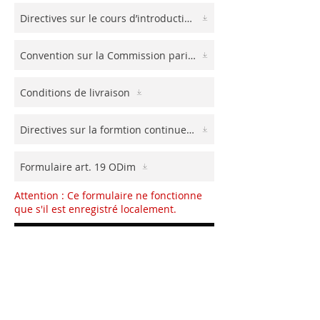
Directives sur le cours d’introduction (Annexe 2 CGQ)
Convention sur la Commission paritaire de confiance
Conditions de livraison
Directives sur la formtion continue (Annexe 3 CGQ)
Formulaire art. 19 ODim
Attention : Ce formulaire ne fonctionne
que s'il est enregistré localement.
vers le formulaire de demande
Réglementation sur les dispositifs
médicaux RDM et nouvelle ODim