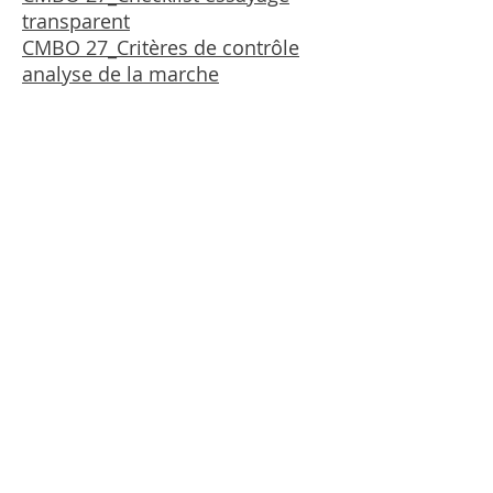
transparent
CMBO 27_
Critères de contrôle
analyse de la marche
Verband Fuss & Schuh
Hirschmattstrasse 36
Postfach
6002 Luzern
Tel.
041 368 58 09
Fax
041 368 58 59
info@f-u-s.ch
Connexion administrateur
imprimer
Avertissement