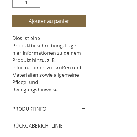
Ajouter au panier
Dies ist eine 
Produktbeschreibung. Füge 
hier Informationen zu deinem 
Produkt hinzu, z. B. 
Informationen zu Größen und 
Materialien sowie allgemeine 
Pflege- und 
Reinigungshinweise.
PRODUKTINFO
Das ist ein Produktdetail. Füge hier
RÜCKGABERICHTLINIE
Informationen zu deinem Produkt
hinzu, z. B. Informationen zu