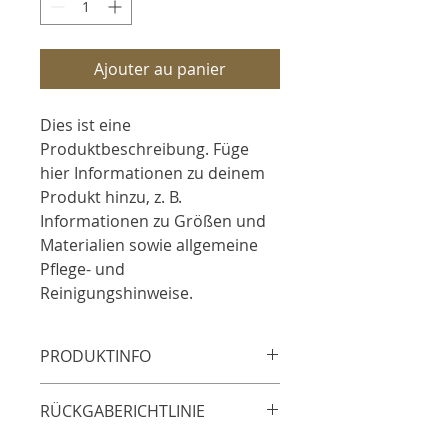
Ajouter au panier
Dies ist eine 
Produktbeschreibung. Füge 
hier Informationen zu deinem 
Produkt hinzu, z. B. 
Informationen zu Größen und 
Materialien sowie allgemeine 
Pflege- und 
Reinigungshinweise.
PRODUKTINFO
Das ist ein Produktdetail. Füge hier
RÜCKGABERICHTLINIE
Informationen zu deinem Produkt
hinzu, z. B. Informationen zu