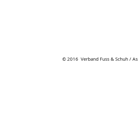
© 2016 Verband Fuss & Schuh / Ass
Verband Fuss & Schuh
Hirschmattstrasse 36
Postfach
6002 Luzern
Tel. 041 368 58 09
info@f-u-s.ch