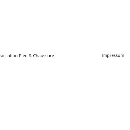
ociation Pied & Chaussure
Impressum
Association Pied & Chaussure
Hirschmattstrasse 36
Case postale
6002 Lucerne
Tel. 041 368 58 09
info@f-u-s.ch