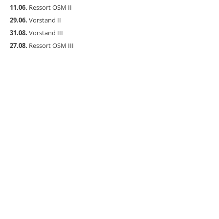
11.06.
Ressort OSM II
29.06.
Vorstand II
31.08.
Vorstand III
27.08.
Ressort OSM III
07.09.
Schwerpunkttag
14.09.
Ressort Schuhmacher
II
05.10.
Ressort Tarife
II
29.10.
PVK II
05.11.
HV OSM
02.11.
Thementag Schuhmacher
30.11.
Vorstand IV
Verband Fuss & Schuh
Hirschmattstrasse 36
Postfach
6002 Luzern
Tel.
041 368 58 09