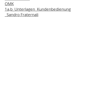
OMK
1a,b_Unterlagen_Kundenbedienung
_Sandro Fraternali
Verband Fuss & Schuh
Hirschmattstrasse 36
Postfach
6002 Luzern
Tel.
041 368 58 09
info@f-u-s.ch
Administratoranmeldung
Impressum
Disclaimer
© 2016 Verband Fuss & Schuh /