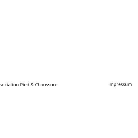
ociation Pied & Chaussure
Impressum
Association Pied & Chaussure
Hirschmattstrasse 36
Case postale
6002 Lucerne