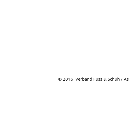
© 2016 Verband Fuss & Schuh / Ass
Verband Fuss & Schuh
Hirschmattstrasse 36
Postfach
6002 Luzern