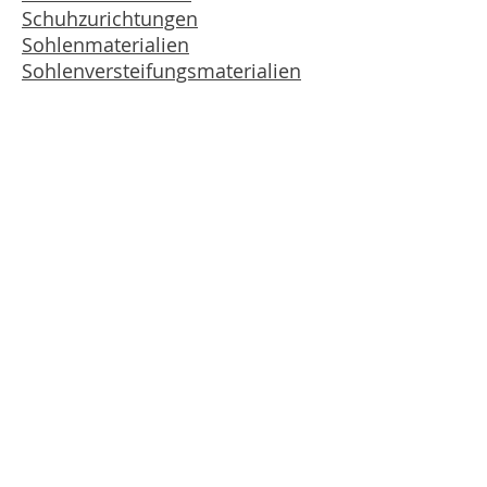
Schuhzurichtungen
Sohlenmaterialien
Sohlenversteifungsmaterialien
Verband Fuss & Schuh
Hirschmattstrasse 36
Postfach
6002 Luzern
Tel.
041 368 58 09
info@f-u-s.ch
Administratoranmeldung
Impressum
Disclaimer