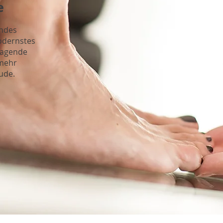
e
andes
odernstes
ragende
 mehr
ude.