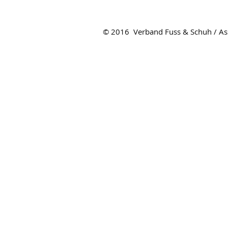
© 2016 Verband Fuss & Schuh / Ass
Verband Fuss & Schuh
Hirschmattstrasse 36
Postfach
6002 Luzern
Tel. 041 368 58 09
info@f-u-s.ch