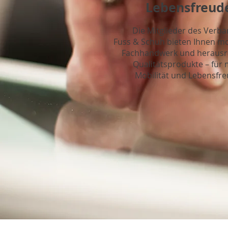
Lebensfreud
Die Mitglieder des Verb
Fuss & Schuh bieten Ihnen m
Fachhandwerk und heraus
Qualitätsprodukte – für
Mobilität und Lebensfre