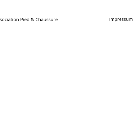
ociation Pied & Chaussure
Impressum
Association Pied & Chaussure
Hirschmattstrasse 36
Case postale
6002 Lucerne
Tel. 041 368 58 09
info@f-u-s.ch