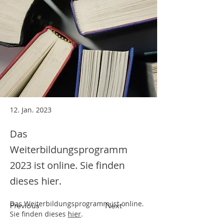
12. Jan. 2023
Das
Weiterbildungsprogramm
2023 ist online. Sie finden
dieses hier.
Das Weiterbildungsprogramm ist online. 
Previous
Next
Sie finden dieses 
hier
. 